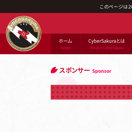
このページは2
ホーム
CyberSakuraとは
Home
What is CyberSakura
スポンサー
Sponsor