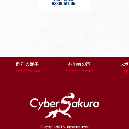
例年の様子
参加者の声
スポ
State of the year
Participant's voice
Sp
Copyright 2021 All rights reserved