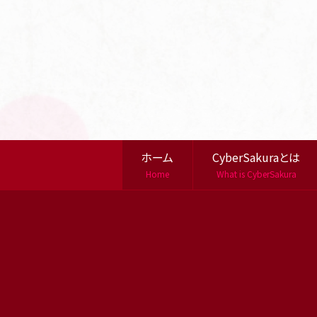
ホーム
CyberSakuraとは
Home
What is CyberSakura