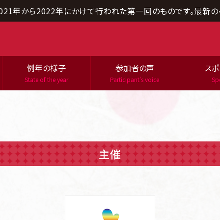
021年から2022年にかけて行われた第一回のものです。
最新の
例年の様子
参加者の声
スポ
State of the year
Participant's voice
Sp
主催