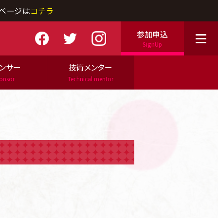
ページは
コチラ
参加申込
SignUp
ンサー
技術メンター
onsor
Technical mentor